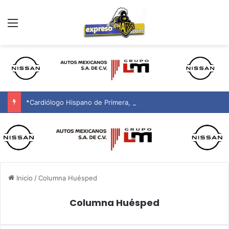
Menú
*Cardiólogo Hispano de Primera, en Phoenix y Alrededores
Inicio
/
Columna Huésped
Columna Huésped